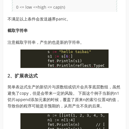
0 <= low <=high <= cap(n)
不满足以上条件会发送越界panic。
截取字符串
注意截取字符串，产生的也是新的字符串。
s
:=
"hello taibai"
s1
:=
s
[
6
:
]
fmt
.
Println
(
s1
)
// 
fmt
.
Println
(
reflect
.
TypeOf
(
s1
))
// 
2、扩展表达式
简单表达式生产的新切片与原数组或切片会共享底层数组，虽然
避免了copy，但是会带来一定的风险。 下面这个例子当新的n1
切片append添加元素的时候，覆盖了原来n的索引位置4的值，
导致你的程序可能是非预期的，从而产生不良的后果。
	n := []int{1, 2, 3, 4, 5, 6}

	n1 := n[1:4]

	fmt.Println(n)       // [1 2 3 4 5 6]
