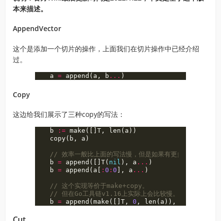
本来描述。
AppendVector
这个是添加一个切片的操作，上面我们在切片操作中已经介绍
过。
a
=
append
(
a
,
b
...
)
Copy
这边给我们展示了三种copy的写法：
b
:=
make
([]
T
,
len
(
a
))
copy
(
b
,
a
)
// 效率一般比上面的写法慢，但是如果有更多，他们效率
b
=
append
([]
T
(
nil
),
a
...
)
b
=
append
(
a
[
:
0
:
0
],
a
...
)
// 这个实现等价于make+copy。
// 但在Go工具链v1.16上实际上会比较慢。
b
=
append
(
make
([]
T
,
0
,
len
(
a
)),
a
...
)
Cut