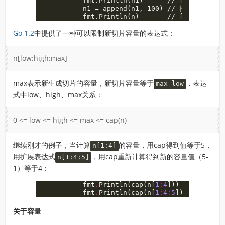
	fmt.Println(n1)      // [2 3 4]

	n1 = append(n1, 100) // 把n的索引位置4的值从原来的5变成了100

Go 1.2
中提供了一种可以限制新切片容量的表达式：
n[low:high:max]
max表示新生成切片的容量，新切片容量等于
，表达
max-low
式中low、high、max关系：
0 <= low <= high <= max <= cap(n)
继续刚才的例子，当计算
的容量，用cap得到值等于5，
n[1:4]
用扩展表达式
，用cap重新计算得到新的容量值（5-
n[1:4:5]
1）等于4：
fmt
.
Println
(
cap
(
n
[
1
:
4
]))
// 5
fmt
.
Println
(
cap
(
n
[
1
:
4
:
5
]))
// 4
关于容量