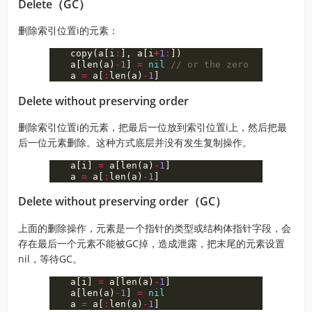
Delete（GC）
删除索引位置i的元素：
copy
(
a
[
i
:
],
a
[
i
+
1
:
])
a
[
len
(
a
)
-
1
]
=
nil
// or the zero value of T
a
=
a
[
:
len
(
a
)
-
1
]
Delete without preserving order
删除索引位置i的元素，把最后一位放到索引位置i上，然后把最
后一位元素删除。这种方式底层并没有发生复制操作。
a
[
i
]
=
a
[
len
(
a
)
-
1
]
a
=
a
[
:
len
(
a
)
-
1
]
Delete without preserving order（GC）
上面的删除操作，元素是一个指针的类型或结构体指针字段，会
存在最后一个元素不能被GC掉，造成泄露，把末尾的元素设置
nil，等待GC。
a
[
i
]
=
a
[
len
(
a
)
-
1
]
a
[
len
(
a
)
-
1
]
=
nil
a
=
a
[
:
len
(
a
)
-
1
]