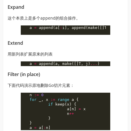
Expand
这个本质上是多个append的组合操作。
a
=
append
(
a
[
:
i
],
append
(
make
([]
T
,
j
),
a
[
i
:
Extend
用新列表扩展原来的列表
a
=
append
(
a
,
make
([]
T
,
j
)
...
)
Filter (in place)
下面代码演示原地删除Go切片元素：
n
:=
0
for
_
,
x
:=
range
a
{
if
keep
(
x
)
{
a
[
n
]
=
x
n
++
}
}
a
=
a
[
:
n
]