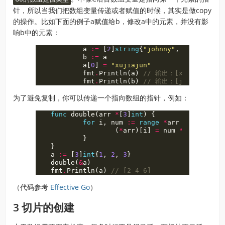
针，所以当我们把数组变量传递或者赋值的时候，其实是做copy
的操作。比如下面的例子a赋值给b，修改a中的元素，并没有影
响b中的元素：
a
:=
[
2
]
string
{
"johnny"
,
"太白技术"
}
b
:=
a
a
[
0
]
=
"xujiajun"
fmt
.
Println
(
a
)
// 输出：[xujiajun 
fmt
.
Println
(
b
)
// 输出：[johnny 太白
为了避免复制，你可以传递一个指向数组的指针，例如：
func
double
(
arr
*
[
3
]
int
)
{
for
i
,
num
:=
range
*
arr
{
(
*
arr
)[
i
]
=
num
*
2
}
}
a
:=
[
3
]
int
{
1
,
2
,
3
}
double
(
&
a
)
fmt
.
Println
(
a
)
// [2 4 6]
（代码参考
Effective Go
）
3 切片的创建