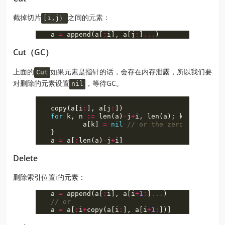
截掉切片
之间的元素：
[i,j）
a
=
append
(
a
[
:
i
],
a
[
j
:
]
...
)
Cut（GC）
上面的
如果元素是指针的话，会存在内存泄露，所以我们要
Cut
对删除的元素设置
，等待GC。
nil
copy
(
a
[
i
:
],
a
[
j
:
])
for
k
,
n
:=
len
(
a
)
-
j
+
i
,
len
(
a
);
k
<
n
;
k
++
a
[
k
]
=
nil
// or the zero value of 
}
a
=
a
[
:
len
(
a
)
-
j
+
i
]
Delete
删除索引位置i的元素：
a
=
append
(
a
[
:
i
],
a
[
i
+
1
:
]
...
)
// or
a
=
a
[
:
i
+
copy
(
a
[
i
:
],
a
[
i
+
1
:
])]