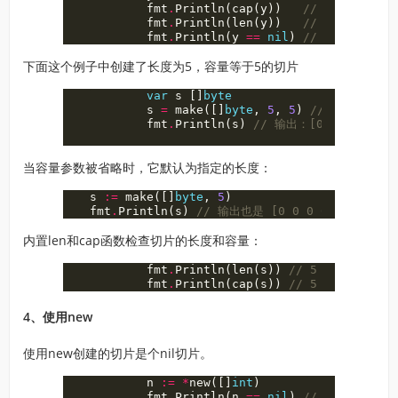
fmt
.
Println
(
cap
(
y
))
// 0
fmt
.
Println
(
len
(
y
))
// 0
fmt
.
Println
(
y
==
nil
)
// false
下面这个例子中创建了长度为5，容量等于5的切片
var
s
[]
byte
s
=
make
([]
byte
,
5
,
5
)
// 指定了长度
fmt
.
Println
(
s
)
// 输出：[0 0 0 0 0]
当容量参数被省略时，它默认为指定的长度：
s
:=
make
([]
byte
,
5
)
fmt
.
Println
(
s
)
// 输出也是 [0 0 0 0 0]
内置len和cap函数检查切片的长度和容量：
fmt
.
Println
(
len
(
s
))
// 5
fmt
.
Println
(
cap
(
s
))
// 5
4、使用new
使用new创建的切片是个nil切片。
n
:=
*
new
([]
int
)
fmt
.
Println
(
n
==
nil
)
// true