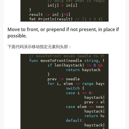
// only set what is required
in
[
j
]
=
in
[
i
]
}
result
:=
in
[
:
j
+
1
]
fmt
.
Println
(
result
)
// [1 2 3 4]
Move to front, or prepend if not present, in place if
possible.
下面代码演示移动指定元素到头部：
// moveToFront moves needle to the front of
func
moveToFront
(
needle
string
,
haystack
[]
if
len
(
haystack
)
!=
0
&&
haystack
[
0
return
haystack
}
prev
:=
needle
for
i
,
elem
:=
range
haystack
{
switch
{
case
i
==
0
:
haystack
[
0
]
=
needl
prev
=
elem
case
elem
==
needle
:
haystack
[
i
]
=
prev
return
haystack
default
:
haystack
[
i
]
=
prev