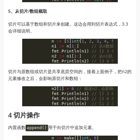
5、从切片/数组截取
切片可以基于数组和切片来创建。这边会用到切片表达式，3.3
会详细说明。
n
:=
[
5
]
int
{
1
,
2
,
3
,
4
,
5
}
n1
:=
n
[
1
:
]
// 从n数组中截取
fmt
.
Println
(
n1
)
// [2 3 4 5]
n2
:=
n1
[
1
:
]
// 从n1切片中截取
fmt
.
Println
(
n2
)
// [3 4 5]
切片与原数组或切片是共享底层空间的，接着上面例子，把n2的
元素修改之后，会影响原切片和数组：
n2
[
1
]
=
6
// 修改n2，会影响原切片和数组
fmt
.
Println
(
n1
)
// [2 3 6 5]
fmt
.
Println
(
n2
)
// [3 6 5]
fmt
.
Println
(
n
)
// [1 2 3 6 5]
4 切片操作
内置函数
用于向切片中追加元素。
append()
n
:=
make
([]
int
,
0
)