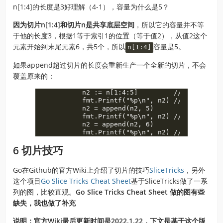
n[1:4]的长度是3好理解（4-1），容量为什么是5？
因为切片n[1:4]和切片n是共享底层空间
，所以它的容量并不等
于他的长度3，根据1等于索引1的位置（等于值2），从值2这个
元素开始到末尾元素6，共5个，所以
容量是5。
n[1:4]
如果append超过切片的长度会重新生产一个全新的切片，不会
覆盖原来的：
	n2 := n[1:4:5]         // 长度等于3，容量等于4

	fmt.Printf("%p\n", n2) // 0xc0000ac068

	n2 = append(n2, 5)

	fmt.Printf("%p\n", n2) // 0xc0000ac068

	n2 = append(n2, 6)

6 切片技巧
Go在Github的官方Wiki上介绍了切片的技巧
SliceTricks
，另外
这个项目
Go Slice Tricks Cheat Sheet
基于SliceTricks做了一系
列的图，比较直观。
Go Slice Tricks Cheat Sheet 做的图有些
缺失，我也做了补充
说明：官方Wiki最后更新时间是2022.1.22，下文是基于这个版