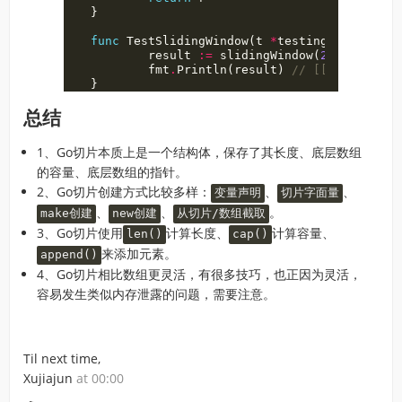
}
func
TestSlidingWindow
(
t
*
testing
.
T
)
{
result
:=
slidingWindow
(
2
,
[]
int
{
1
,
fmt
.
Println
(
result
)
// [[1 2] [2 3]
}
总结
1、Go切片本质上是一个结构体，保存了其长度、底层数组
的容量、底层数组的指针。
2、Go切片创建方式比较多样：
、
、
变量声明
切片字面量
、
、
。
make创建
new创建
从切片/数组截取
3、Go切片使用
计算长度、
计算容量、
len()
cap()
来添加元素。
append()
4、Go切片相比数组更灵活，有很多技巧，也正因为灵活，
容易发生类似内存泄露的问题，需要注意。
Til next time,
Xujiajun
at 00:00