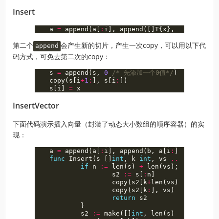
Insert
a
=
append
(
a
[
:
i
],
append
([]
T
{
x
},
a
[
i
:
]
...
)
.
第二个
会产生新的切片，产生一次copy，可以用以下代
append
码方式，可免去第二次的copy：
s
=
append
(
s
,
0
/* 先添加一个0值*/
)
copy
(
s
[
i
+
1
:
],
s
[
i
:
])
s
[
i
]
=
x
InsertVector
下面代码演示插入向量（封装了动态大小数组的顺序容器）的实
现：
a
=
append
(
a
[
:
i
],
append
(
b
,
a
[
i
:
]
...
)
...
)
func
Insert
(
s
[]
int
,
k
int
,
vs
...
int
)
[]
in
if
n
:=
len
(
s
)
+
len
(
vs
);
n
<=
cap
(
s2
:=
s
[
:
n
]
copy
(
s2
[
k
+
len
(
vs
)
:
],
s
[
k
:
])
copy
(
s2
[
k
:
],
vs
)
return
s2
}
s2
:=
make
([]
int
,
len
(
s
)
+
len
(
vs
))