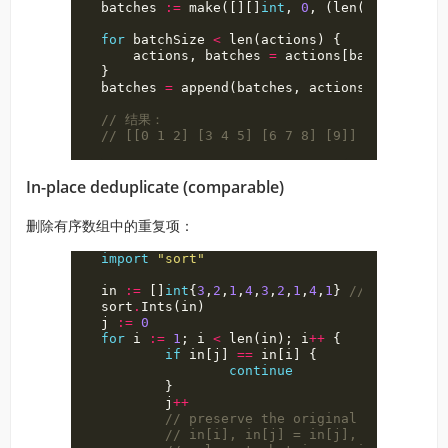
batches
:=
make
([][]
int
,
0
,
(
len
(
actions
)
+
for
batchSize
<
len
(
actions
)
{
actions
,
batches
=
actions
[
batchSize
:
],
}
batches
=
append
(
batches
,
actions
)
// 结果：
// [[0 1 2] [3 4 5] [6 7 8] [9]]
In-place deduplicate (comparable)
删除有序数组中的重复项：
import
"sort"
in
:=
[]
int
{
3
,
2
,
1
,
4
,
3
,
2
,
1
,
4
,
1
}
// any item 
sort
.
Ints
(
in
)
j
:=
0
for
i
:=
1
;
i
<
len
(
in
);
i
++
{
if
in
[
j
]
==
in
[
i
]
{
continue
}
j
++
// preserve the original data
// in[i], in[j] = in[j], in[i]