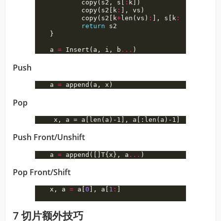
copy
(
s2
,
s
[
:
k
])
copy
(
s2
[
k
:
],
vs
)
copy
(
s2
[
k
+
len
(
vs
)
:
],
s
[
k
:
])
return
s2
}
a
=
Insert
(
a
,
i
,
b
...
)
Push
a
=
append
(
a
,
x
)
Pop
Push Front/Unshift
a
=
append
([]
T
{
x
},
a
...
)
Pop Front/Shift
x
,
a
=
a
[
0
],
a
[
1
:
]
7 切片额外技巧