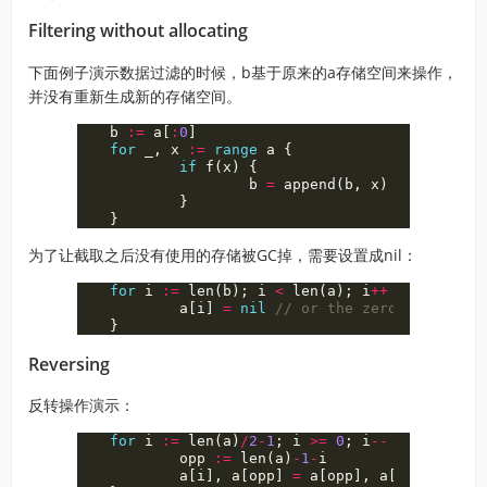
Filtering without allocating
下面例子演示数据过滤的时候，b基于原来的a存储空间来操作，
并没有重新生成新的存储空间。
b
:=
a
[
:
0
]
for
_
,
x
:=
range
a
{
if
f
(
x
)
{
b
=
append
(
b
,
x
)
}
}
为了让截取之后没有使用的存储被GC掉，需要设置成nil：
for
i
:=
len
(
b
);
i
<
len
(
a
);
i
++
{
a
[
i
]
=
nil
// or the zero value of 
}
Reversing
反转操作演示：
for
i
:=
len
(
a
)
/
2
-
1
;
i
>=
0
;
i
--
{
opp
:=
len
(
a
)
-
1
-
i
a
[
i
],
a
[
opp
]
=
a
[
opp
],
a
[
i
]