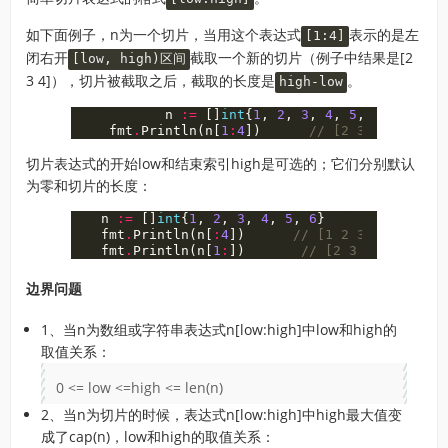
如下面例子，n为一个切片，当用这个表达式
表示的是左
[1:4]
闭右开
截取一个新的切片（例子中结果是[2
[low, high)区间
3 4]），切片被截取之后，截取的长度是
。
high-low
n
:=
[]
int
{
1
,
2
,
3
,
4
,
5
,
6
}
fmt
.
Println
(
n
[
1
:
4
])
// [2 3 4]
切片表达式的开始low和结束索引high是可选的；它们分别默认
为零和切片的长度：
n
:=
[]
int
{
1
,
2
,
3
,
4
,
5
,
6
}
fmt
.
Println
(
n
[
:
4
])
// [1 2 3 4]，:前
fmt
.
Println
(
n
[
1
:
])
// [2 3 4 5 6
边界问题
1、当n为数组或字符串表达式n[low:high]中low和high的
取值关系：
0 <= low <=high <= len(n)
2、当n为切片的时候，表达式n[low:high]中high最大值变
成了cap(n)，low和high的取值关系：