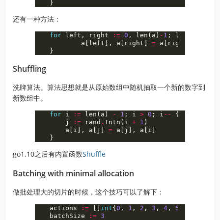
}
还有一种方法：
for
left
,
right
:=
0
,
len
(
a
)
-
1
;
left
<
righ
a
[
left
],
a
[
right
]
=
a
[
right
],
a
[
lef
}
Shuffling
洗牌算法。算法思想就是从原始数组中随机抽取一个新的数字到
新数组中。
for
i
:=
len
(
a
)
-
1
;
i
>
0
;
i
--
{
j
:=
rand
.
Intn
(
i
+
1
)
a
[
i
],
a
[
j
]
=
a
[
j
],
a
[
i
]
}
go1.10之后有内置函数
Shuffle
Batching with minimal allocation
做批处理大的切片的时候，这个技巧可以了解下：
actions
:=
[]
int
{
0
,
1
,
2
,
3
,
4
,
5
,
6
,
7
,
8
,
batchSize
:=
3