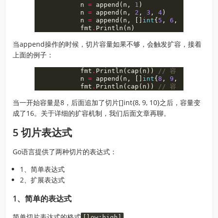
n
=
append
(
n
,
1
)
/
n
=
append
(
n
,
2
,
3
,
4
)
/
n
=
append
(
n
,
[]
int
{
5
,
6
,
7
}
...
)
/
fmt
.
Println
(
n
)
//
当append操作的时候，切片容量如果不够，会触发扩容，接着
上面的例子：
fmt
.
Println
(
cap
(
n
))
// 容量等于8
n
=
append
(
n
,
[]
int
{
8
,
9
,
10
}
...
)
fmt
.
Println
(
cap
(
n
))
// 容量等于16，
当一开始容量是8，后面追加了切片[]int{8, 9, 10}之后，容量变
成了16。关于详细的扩容机制，我们后面文章再聊。
5 切片表达式
Go语言提供了两种切片的表达式：
1、简单表达式
2、扩展表达式
1、简单的表达式
简单切片表达式的格式
。
[low:high]