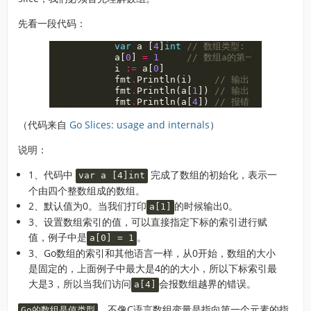
先看一段代码：
var
a
[
4
]
int
// 数组类型: 定义指定长度
a
[
0
]
=
1
// 数组a的第一个索引的值设
i
:=
a
[
0
]
fmt
.
Println
(
i
)
// 输出：1， 说明已
fmt
.
Println
(
a
[
1
])
// 输出：0，说明数
fmt
.
Println
(
a
[
4
])
// 报错：invalid ar
（代码来自
Go Slices: usage and internals
）
说明：
1、代码中
完成了数组的初始化，表示一
var a [4]int
个由四个整数组成的数组。
2、默认值为0。当我们打印
的时候输出0。
a[1]
3、设置数组索引的值，可以直接指定下标的索引进行赋
值，例子中是
。
a[0] = 1
3、Go数组的索引和其他语言一样，从0开始，数组的大小
是固定的，上面例子中最大是4的的大小，所以下标索引最
大是3，所以当我们访问
会报数组越界的错误。
a[4]
。不像C语言数组变量是指向第一个元素的指
Go的数组是值类型