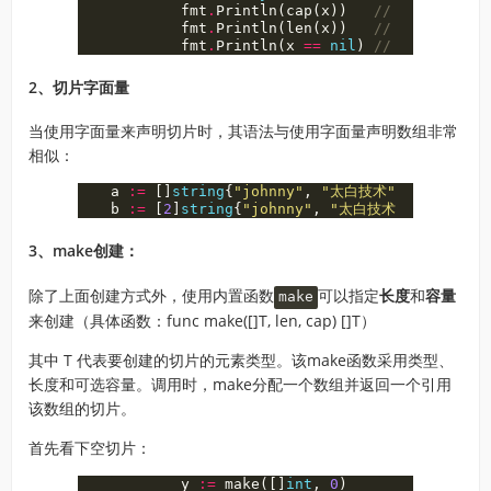
fmt
.
Println
(
cap
(
x
))
// 0
fmt
.
Println
(
len
(
x
))
// 0
fmt
.
Println
(
x
==
nil
)
// true
2、切片字面量
当使用字面量来声明切片时，其语法与使用字面量声明数组非常
相似：
a
:=
[]
string
{
"johnny"
,
"太白技术"
}
// 这是
b
:=
[
2
]
string
{
"johnny"
,
"太白技术"
}
// 这是
3、make创建：
除了上面创建方式外，使用内置函数
可以指定
长度
和
容量
make
来创建（具体函数：func make([]T, len, cap) []T）
其中 T 代表要创建的切片的元素类型。该make函数采用类型、
长度和可选容量。调用时，make分配一个数组并返回一个引用
该数组的切片。
首先看下空切片：
y
:=
make
([]
int
,
0
)