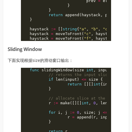
prev
=
elem
}
}
return
append
(
haystack
,
prev
)
}
haystack
:=
[]
string
{
"a"
,
"b"
,
"c"
,
"d"
,
"e
haystack
=
moveToFront
(
"c"
,
haystack
)
haystack
=
moveToFront
(
"f"
,
haystack
)
Sliding Window
下面实现根据size的滑动窗口输出：
func
slidingWindow
(
size
int
,
input
[]
int
)
[
// returns the input slice as the f
if
len
(
input
)
<=
size
{
return
[][]
int
{
input
}
}
// allocate slice at the precise si
r
:=
make
([][]
int
,
0
,
len
(
input
)
-
si
for
i
,
j
:=
0
,
size
;
j
<=
len
(
input
r
=
append
(
r
,
input
[
i
:
j
])
}
return
r