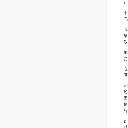
让
个
吗
我
绩
取
把
持
在
否
割
还
因
情
好
如
就