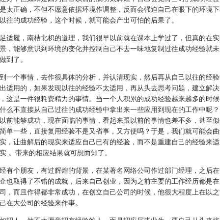
是太正确，不但不愿意依据环境作调整，反而会强迫自己在眼下的环境下
以往的成功经验，这个时候，就可能会产出可怕的后果了。
足适履，南桔北枳的道理，我们很早以前就在课本上学过了，但真的在实
景，能够意识到环境的变化并控制自己不去一味地复制过往成功经验就未
做到了。
到一个事情，去作很具体的分析，并认清现实，然后再从自己以往的经验
出适用的，如果发现以往的经验不太适用，再从头去思考问题，建立解决
，这是一件很耗费精力的事情。当一个人积累的成功经验越来越多的时候
什么不直接从自己过往的成功经验中拿出来一些应用到现在的工作中呢？
以前能够成功，现在面临的事情，看起来跟以前的事情也差不多，甚至似
简单一些，直接复用经验不是又省事，又方便吗？于是，我们就可能会曲
实，让曲解后的现实来适应自己已有的经验，而不是重建自己的经验来适
实 。带来的相应结果就可想而知了。
经有个朋友，有过辉煌的背景，在某著名网络公司作过部门经理，之后在
企也取得了不错的成就，后来自己创业，因为之前主要的工作经历都是在
司，而且作得都非常成功，在创立自己公司的时候，他很大程度上在以之
己在大公司的经验来作事。