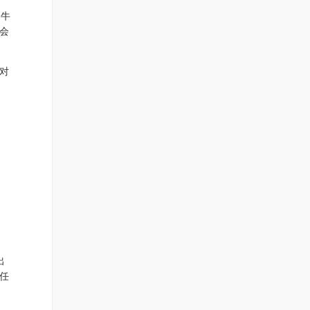
个牛
会
对
出
任