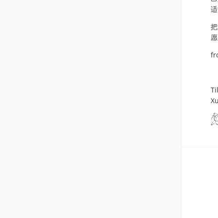
适
把
愿
fr
Ti
Xu