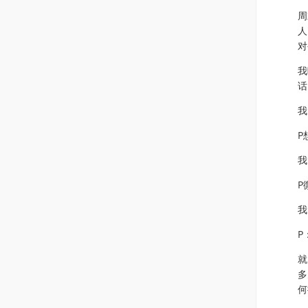
周
人
对
我
话
我
P
我
P
我
P
就
多
何