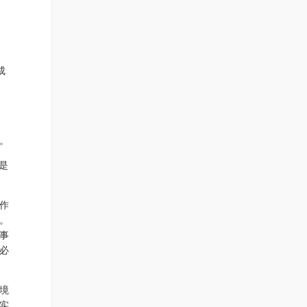
成
。
是
作
。
事
必
境
实