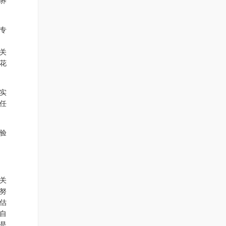
养
专
关
花
实
任
验
关
努
估
自
是