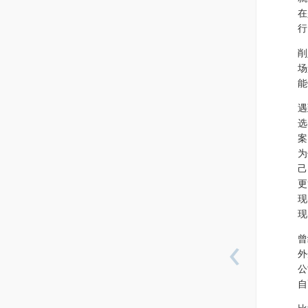
在
行
削
场
能
遇
选
案
为
己
更
现
现
‹
曾
外
公
自