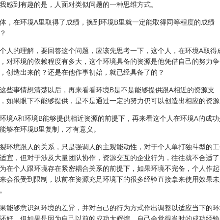
我感到有趣的是，人面对类似问题的一种思维方式。
体，在环境A里取得了成绩，换到环境B里就一定能取得同等程度的成绩
？
个人的理解，要回答这个问题，应该先思考一下，这个人，在环境A取得
，对环境的依赖程度有多大，这个环境具备的资源是他凭借自己的努力争
，创造出来的？还是在他作事初始，就已经具备了的？
这些事情想清楚以后，再来看看环境B是不是能够提供跟A相近的资源支
，如果眼下不能够提供，是不是通过一定的努力仍可以创造出相应的资源
环境A和环境B能够提供相近资源的前提下，再来看这个人在环境A的成功
能够在环境B里复制，才有意义。
裂环境跟人的关系，只是强调人的主观能动性，对于个人单打独斗型的工
适宜，但对于涉及大量团队协作，资源交互的企业行为，往往就不合适了
为在个人跟环境存在紧密耦合关系的前提下，如果环境不完备，个人作起
来会很受到限制，以前在资源充足环境下的很多经验直接拿来使用效果未
。
果能够意识到环境的差异，并对自己的行为方式作出调整以适应当下的环
还好，但如果是因为自己以前的成功太辉煌，自己会觉得当时的成功经验