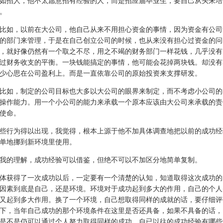
如招人，他不太愿意招有经验的人，而是招应届毕业生，要自己从头来培
。
比如，以前在大公司，他自己从来不用担心资金的事情，因为资金有公司
的部门来管理，于是在自己创立公司的时候，也从来没有担心过资金的问
，就好像仍然有一个取之不尽，用之不竭的财务部门一样花钱，几乎没有
过财务收支的平衡。一块钱能搞定的事情，他可能会花掉两块钱。却没有
少心思在公司盈利上。而是一直依靠公司的原始投资来支撑研发。
比如，制定的公司目标也大多以大公司的眼界来制定，而不考虑小公司的
操作能力。用一个小公司的能力来承载一个原本应该由大公司来承载的责
使命。
些行为得以出现，我觉得，根本上源于他不加具体调查地把以前的成功经
单地挪到新环境里使用。
我的理解，成功经验可以借鉴，但绝不可以不加区分地简单复制。
体获得了一次成功以后，一定要有一个清楚的认知，知道取得这次成功的
因素到底是自己，还是环境。环境对于成功起到多大的作用，自己的个人
又起到多大作用。换了一个环境，自己想取得同样的成就的话，要仔细评
下，当年自己成功的那个环境条件在这里是否还具备，如果不具备的话，
是不是仍可以通过个人努力取得同样的成功。自已以往的成功经验有哪些