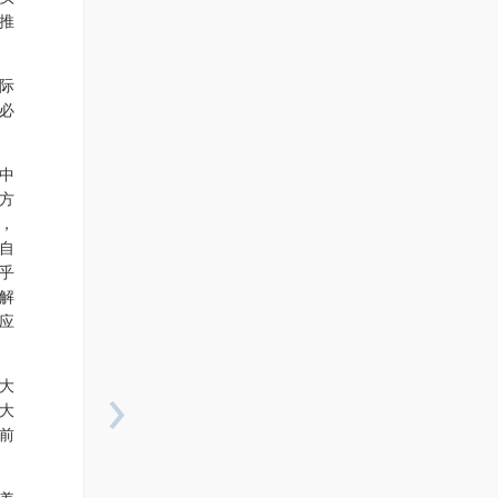
推
际
必
中
方
，
自
乎
解
应
›
大
大
前